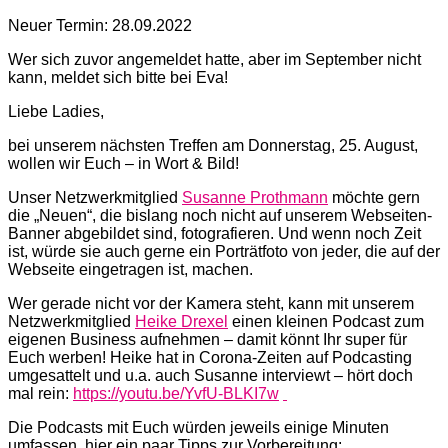
Neuer Termin: 28.09.2022
Wer sich zuvor angemeldet hatte, aber im September nicht
kann, meldet sich bitte bei Eva!
Liebe Ladies,
bei unserem nächsten Treffen am Donnerstag, 25. August,
wollen wir Euch – in Wort & Bild!
Unser Netzwerkmitglied
Susanne Prothmann
möchte gern
die „Neuen“, die bislang noch nicht auf unserem Webseiten-
Banner abgebildet sind, fotografieren. Und wenn noch Zeit
ist, würde sie auch gerne ein Porträtfoto von jeder, die auf der
Webseite eingetragen ist, machen.
Wer gerade nicht vor der Kamera steht, kann mit unserem
Netzwerkmitglied
Heike Drexel
einen kleinen Podcast zum
eigenen Business aufnehmen – damit könnt Ihr super für
Euch werben! Heike hat in Corona-Zeiten auf Podcasting
umgesattelt und u.a. auch Susanne interviewt – hört doch
mal rein:
https://youtu.be/YvfU-BLKI7w
Die Podcasts mit Euch würden jeweils einige Minuten
umfassen, hier ein paar Tipps zur Vorbereitung: