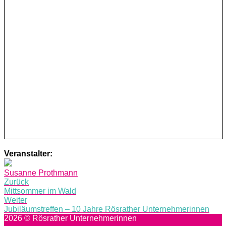
Veranstalter:
Susanne Prothmann
Post
Zurück
Mittsommer im Wald
navigation
Weiter
Jubiläumstreffen – 10 Jahre Rösrather Unternehmerinnen
2026 © Rösrather Unternehmerinnen