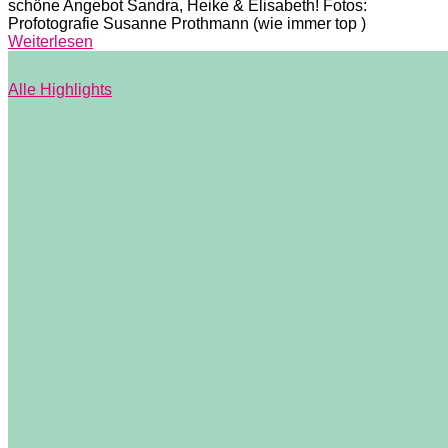
schöne Angebot Sandra, Heike & Elisabeth! Fotos:
Profotografie Susanne Prothmann (wie immer top )
Weiterlesen
Alle Highlights