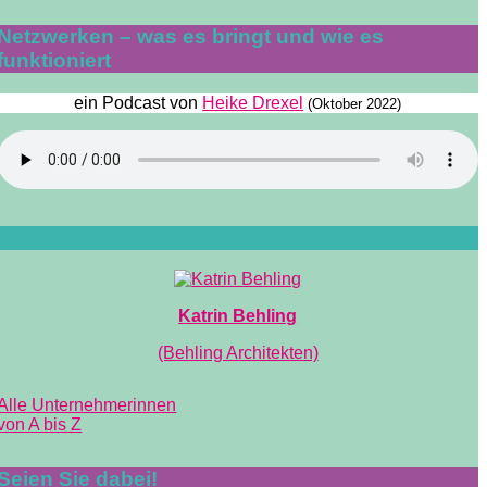
Netzwerken – was es bringt und wie es
funktioniert
ein Podcast von
Heike Drexel
(Oktober 2022)
Schauen Sie doch mal vorbei bei …
Katrin Behling
(Behling Architekten)
Alle Unternehmerinnen
von A bis Z
Seien Sie dabei!