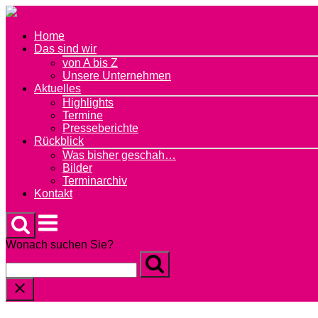
Skip
to
Home
content
Das sind wir
von A bis Z
Unsere Unternehmen
Aktuelles
Highlights
Termine
Presseberichte
Rückblick
Was bisher geschah…
Bilder
Terminarchiv
Kontakt
Menu
Wonach suchen Sie?