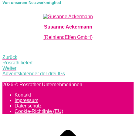
Von unserem Netzwerkmitglied
Susanne Ackermann
(ReinlandElfen GmbH)
Post
Zurück
navigation
Rösrath liefert
Weiter
Adventskalender der drei IGs
2026 © Rösrather Unternehmerinnen
Kontakt
Impressum
Datenschutz
Cookie-Richtlinie (EU)
Scroll
to
top