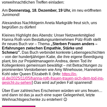
vorweihnachtlichen Treffen einladen:
Am
Donnerstag, 18. Dezember, 19 Uhr,
im neu eröffneten
Junimond!
Alexandras Nachfolgerin Aneta Markgräfe freut sich, uns
begrüßen zu dürfen!
Kleines Highlight des Abends: Unser Netzwerkmitglied
Hanna Roth vom Bestattungsunternehmen Pütz-Roth stellt
ihr neues Buch vor – Thema
„Sterben Frauen anders –
Erfahrungen zwischen Empathie, Stärke und
Schmerz“.
Das Buch verbindet konkrete Lebensgeschichten
– von der hundertjährigen Katie, die ihre eigene Beerdigung
plant, bis zur Projektmanagerin Andrea, deren Tod ihr
Kollegenkreis gemeinsam bewältigt – mit Betrachtungen zu
prominenten Verstorbenen wie Amy Winehouse, Hannelore
Kohl oder Queen Elizabeth II. (Info:
https://in-
gl.de/2025/11/05/hanna-roth-frauen-trauen-sich-dem-tod-ins-
gesicht-zu-sehen/
) Das wird auf jeden Fall spannend!
Über Euer zahlreiches Erscheinen würden wir uns freuen…
und dann ist das ja auch eine super Gelegenheit, letzte
Weihnachtsgeschenke zu erstehen! 😉