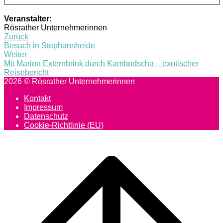
Veranstalter:
Rösrather Unternehmerinnen
Post
Zurück
Besuch in Stephansheide
navigation
Weiter
Mit Marion Externbrink durch Kambodscha – exotischer
Reisebericht
2026 © Rösrather Unternehmerinnen
Kontakt
Impressum
Datenschutz
Cookie-Richtlinie (EU)
Scroll
to
top