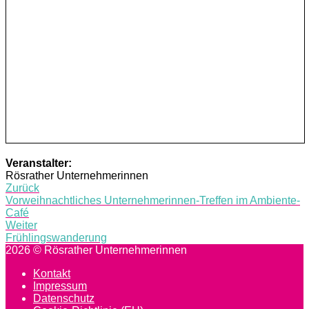
Veranstalter:
Rösrather Unternehmerinnen
Post
Zurück
Vorweihnachtliches Unternehmerinnen-Treffen im Ambiente-
navigation
Café
Weiter
Frühlingswanderung
2026 © Rösrather Unternehmerinnen
Kontakt
Impressum
Datenschutz