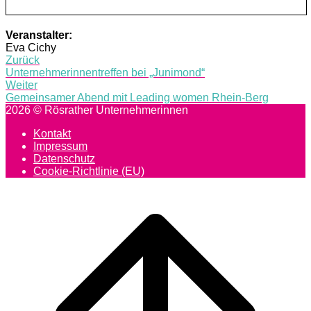
Veranstalter:
Eva Cichy
Post
Zurück
Unternehmerinnentreffen bei „Junimond“
navigation
Weiter
Gemeinsamer Abend mit Leading women Rhein-Berg
2026 © Rösrather Unternehmerinnen
Kontakt
Impressum
Datenschutz
Cookie-Richtlinie (EU)
Scroll
to
top