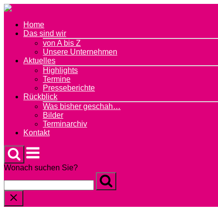
Skip
to
Home
content
Das sind wir
von A bis Z
Unsere Unternehmen
Aktuelles
Highlights
Termine
Presseberichte
Rückblick
Was bisher geschah…
Bilder
Terminarchiv
Kontakt
Menu
Wonach suchen Sie?