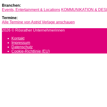
Branchen:
Events, Entertainment & Locations
KOMMUNIKATION & DES
Termine:
Alle Termine von Astrid Verlage anschauen
Post
2026 © Rösrather Unternehmerinnen
navigation
Kontakt
Impressum
Datenschutz
Cookie-Richtlinie (EU)
Scroll
to
top