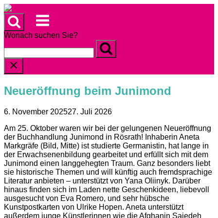
Skip
to
Menu
content
Wonach suchen Sie?
Neueröffnung beim Junimond
6. November 2025
27. Juli 2026
Am 25. Oktober waren wir bei der gelungenen Neueröffnung
der Buchhandlung Junimond in Rösrath! Inhaberin Aneta
Markgräfe (Bild, Mitte) ist studierte Germanistin, hat lange in
der Erwachsenenbildung gearbeitet und erfüllt sich mit dem
Junimond einen langgehegten Traum. Ganz besonders liebt
sie historische Themen und will künftig auch fremdsprachige
Literatur anbieten – unterstützt von Yana Oliinyk. Darüber
hinaus finden sich im Laden nette Geschenkideen, liebevoll
ausgesucht von Eva Romero, und sehr hübsche
Kunstpostkarten von Ulrike Hopen. Aneta unterstützt
außerdem junge Künstlerinnen wie die Afghanin Sajedeh