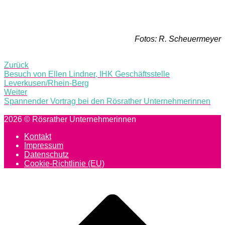
Fotos: R. Scheuermeyer
Post
Zurück
navigation
Besuch von Ellen Lindner, IHK Geschäftsstelle
Leverkusen/Rhein-Berg
Weiter
Spannender Vortrag bei den Rösrather Unternehmerinnen
2026 © Rösrather Unternehmerinnen
Kontakt
Impressum
Datenschutz
Cookie-Richtlinie (EU)
Scroll
to
top