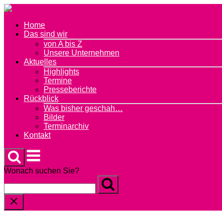
Skip
to
Home
content
Das sind wir
von A bis Z
Unsere Unternehmen
Aktuelles
Highlights
Termine
Presseberichte
Rückblick
Was bisher geschah…
Bilder
Terminarchiv
Kontakt
Menu
Wonach suchen Sie?