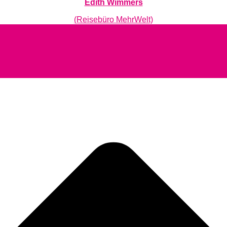
Edith Wimmers
(Reisebüro MehrWelt)