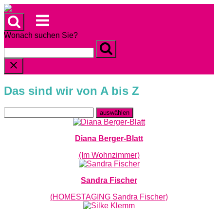
Skip
to
Menu
content
Wonach suchen Sie?
Das sind wir von A bis Z
Diana Berger-Blatt
(Im Wohnzimmer)
Sandra Fischer
(HOMESTAGING Sandra Fischer)