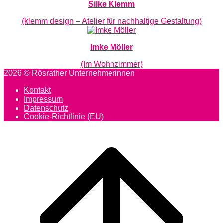
Silke Klemm
(klemm design – Atelier für nachhaltige Gestaltung)
Imke Möller
(Im Wohnzimmer)
2026 © Rösrather Unternehmerinnen
Kontakt
Impressum
Datenschutz
Cookie-Richtlinie (EU)
Scroll
to
top