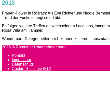
2013
Frauen-Power in Rösrath: Als Eva Richter und Nicole Bernste
– und der Funke springt sofort über!
Es folgen weitere Treffen an wechselnden Locations, immer m
Rosa Villa am Hammer.
Wunderbare Gelegenheiten, sich kennen zu lernen, auszutausc
Post
2026 © Rösrather Unternehmerinnen
navigation
Kontakt
Impressum
Datenschutz
Cookie-Richtlinie (EU)
Scroll
to
top