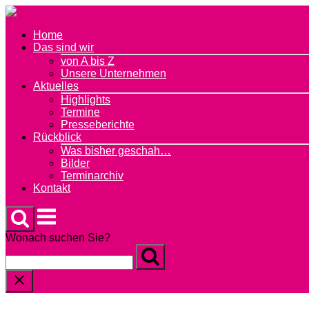
Skip
to
Home
content
Das sind wir
von A bis Z
Unsere Unternehmen
Aktuelles
Highlights
Termine
Presseberichte
Rückblick
Was bisher geschah…
Bilder
Terminarchiv
Kontakt
Menu
Wonach suchen Sie?